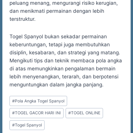
peluang menang, mengurangi risiko kerugian,
dan menikmati permainan dengan lebih
terstruktur.
Togel Spanyol bukan sekadar permainan
keberuntungan, tetapi juga membutuhkan
disiplin, kesabaran, dan strategi yang matang.
Mengikuti tips dan teknik membaca pola angka
di atas memungkinkan pengalaman bermain
lebih menyenangkan, terarah, dan berpotensi
menguntungkan dalam jangka panjang.
Post
#
Pola Angka Togel Spanyol
Tags:
#
TOGEL GACOR HARI INI
#
TOGEL ONLINE
#
Togel Spanyol