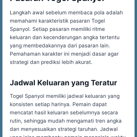
Langkah awal sebelum membaca pola adalah
memahami karakteristik pasaran Togel
Spanyol. Setiap pasaran memiliki ritme
keluaran dan kecenderungan angka tertentu
yang membedakannya dari pasaran lain.
Pemahaman karakter ini menjadi dasar agar
strategi dan prediksi lebih akurat.
Jadwal Keluaran yang Teratur
Togel Spanyol memiliki jadwal keluaran yang
konsisten setiap harinya. Pemain dapat
mencatat hasil keluaran sebelumnya secara
rutin, sehingga mudah mengamati tren angka
dan menyesuaikan strategi taruhan. Jadwal