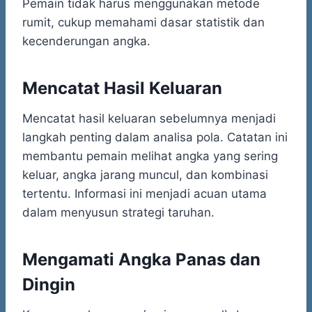
Pemain tidak harus menggunakan metode
rumit, cukup memahami dasar statistik dan
kecenderungan angka.
Mencatat Hasil Keluaran
Mencatat hasil keluaran sebelumnya menjadi
langkah penting dalam analisa pola. Catatan ini
membantu pemain melihat angka yang sering
keluar, angka jarang muncul, dan kombinasi
tertentu. Informasi ini menjadi acuan utama
dalam menyusun strategi taruhan.
Mengamati Angka Panas dan
Dingin