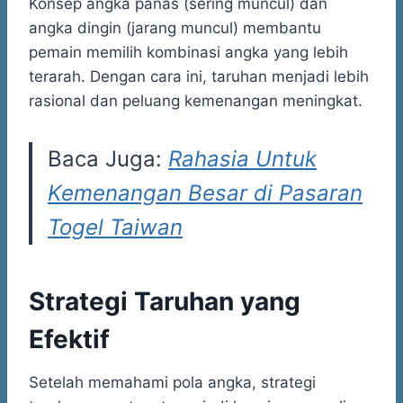
Konsep angka panas (sering muncul) dan
angka dingin (jarang muncul) membantu
pemain memilih kombinasi angka yang lebih
terarah. Dengan cara ini, taruhan menjadi lebih
rasional dan peluang kemenangan meningkat.
Baca Juga:
Rahasia Untuk
Kemenangan Besar di Pasaran
Togel Taiwan
Strategi Taruhan yang
Efektif
Setelah memahami pola angka, strategi