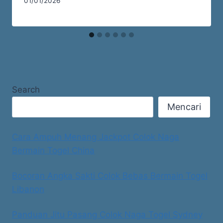
01/01/2026
Search
Mencari
Cara Ampuh Menang Jackpot Colok Naga
Bermain Togel China
Bocoran Angka Sakti Colok Bebas Bermain Togel
Libanon
Panduan Jitu Pasang Colok Naga Togel Sydney