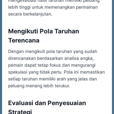
mengevaluasi hasil taruhan memiliki peluang
lebih tinggi untuk memenangkan permainan
secara berkelanjutan.
Mengikuti Pola Taruhan
Terencana
Dengan mengikuti pola taruhan yang sudah
direncanakan berdasarkan analisa angka,
pemain dapat tetap fokus dan mengurangi
spekulasi yang tidak perlu. Pola ini memastikan
setiap taruhan memiliki arah yang jelas dan
peluang menang lebih terukur.
Evaluasi dan Penyesuaian
Strategi