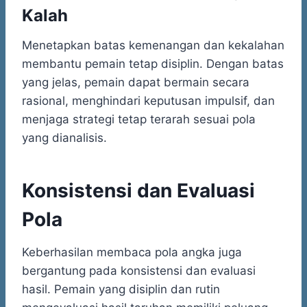
Kalah
Menetapkan batas kemenangan dan kekalahan
membantu pemain tetap disiplin. Dengan batas
yang jelas, pemain dapat bermain secara
rasional, menghindari keputusan impulsif, dan
menjaga strategi tetap terarah sesuai pola
yang dianalisis.
Konsistensi dan Evaluasi
Pola
Keberhasilan membaca pola angka juga
bergantung pada konsistensi dan evaluasi
hasil. Pemain yang disiplin dan rutin