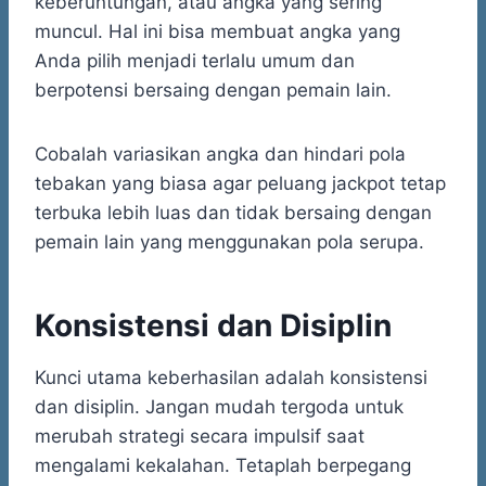
keberuntungan, atau angka yang sering
muncul. Hal ini bisa membuat angka yang
Anda pilih menjadi terlalu umum dan
berpotensi bersaing dengan pemain lain.
Cobalah variasikan angka dan hindari pola
tebakan yang biasa agar peluang jackpot tetap
terbuka lebih luas dan tidak bersaing dengan
pemain lain yang menggunakan pola serupa.
Konsistensi dan Disiplin
Kunci utama keberhasilan adalah konsistensi
dan disiplin. Jangan mudah tergoda untuk
merubah strategi secara impulsif saat
mengalami kekalahan. Tetaplah berpegang