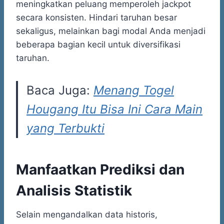
meningkatkan peluang memperoleh jackpot
secara konsisten. Hindari taruhan besar
sekaligus, melainkan bagi modal Anda menjadi
beberapa bagian kecil untuk diversifikasi
taruhan.
Baca Juga:
Menang Togel
Hougang Itu Bisa Ini Cara Main
yang Terbukti
Manfaatkan Prediksi dan
Analisis Statistik
Selain mengandalkan data historis,