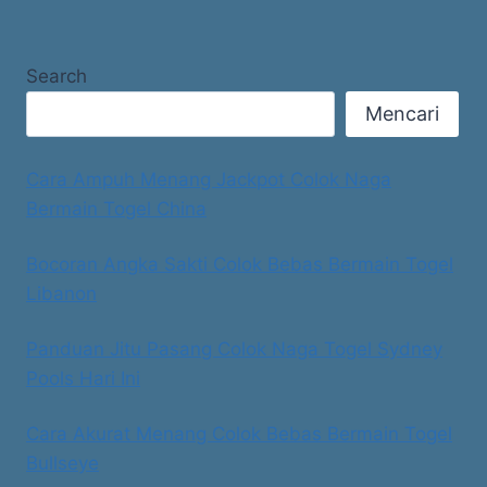
Search
Mencari
Cara Ampuh Menang Jackpot Colok Naga
Bermain Togel China
Bocoran Angka Sakti Colok Bebas Bermain Togel
Libanon
Panduan Jitu Pasang Colok Naga Togel Sydney
Pools Hari Ini
Cara Akurat Menang Colok Bebas Bermain Togel
Bullseye