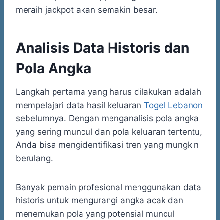
meraih jackpot akan semakin besar.
Analisis Data Historis dan
Pola Angka
Langkah pertama yang harus dilakukan adalah
mempelajari data hasil keluaran
Togel Lebanon
sebelumnya. Dengan menganalisis pola angka
yang sering muncul dan pola keluaran tertentu,
Anda bisa mengidentifikasi tren yang mungkin
berulang.
Banyak pemain profesional menggunakan data
historis untuk mengurangi angka acak dan
menemukan pola yang potensial muncul