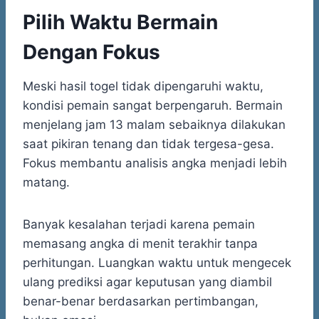
Pilih Waktu Bermain
Dengan Fokus
Meski hasil togel tidak dipengaruhi waktu,
kondisi pemain sangat berpengaruh. Bermain
menjelang jam 13 malam sebaiknya dilakukan
saat pikiran tenang dan tidak tergesa-gesa.
Fokus membantu analisis angka menjadi lebih
matang.
Banyak kesalahan terjadi karena pemain
memasang angka di menit terakhir tanpa
perhitungan. Luangkan waktu untuk mengecek
ulang prediksi agar keputusan yang diambil
benar-benar berdasarkan pertimbangan,