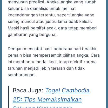
menyusun prediksi. Angka-angka yang sudah
keluar bisa dianalisis untuk melihat
kecenderungan tertentu, seperti angka yang
sering muncul atau justru lama tidak keluar.
Meski hasil bersifat acak, data tetap memberi
gambaran yang berguna.
Dengan mencatat hasil beberapa hari terakhir,
pemain bisa mempersempit pilihan angka. Cara
ini membantu modal kecil tetap efektif karena
taruhan menjadi lebih terarah dan tidak
sembarangan.
Baca Juga:
Togel Cambodia
2D: Tips Memaksimalkan