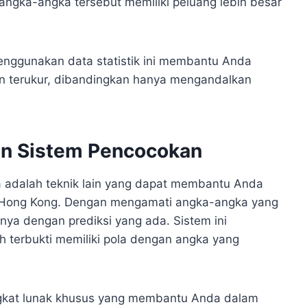
ngka-angka tersebut memiliki peluang lebih besar
nggunakan data statistik ini membantu Anda
dan terukur, dibandingkan hanya mengandalkan
an Sistem Pencocokan
 adalah teknik lain yang dapat membantu Anda
 Hong Kong. Dengan mengamati angka-angka yang
ya dengan prediksi yang ada. Sistem ini
terbukti memiliki pola dengan angka yang
ngkat lunak khusus yang membantu Anda dalam