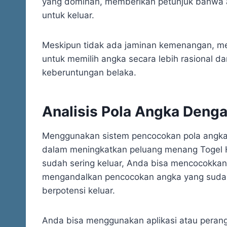
yang dominan, memberikan petunjuk bahwa a
untuk keluar.
Meskipun tidak ada jaminan kemenangan, me
untuk memilih angka secara lebih rasional 
keberuntungan belaka.
Analisis Pola Angka Deng
Menggunakan sistem pencocokan pola angka
dalam meningkatkan peluang menang Togel
sudah sering keluar, Anda bisa mencocokkann
mengandalkan pencocokan angka yang sudah 
berpotensi keluar.
Anda bisa menggunakan aplikasi atau pera