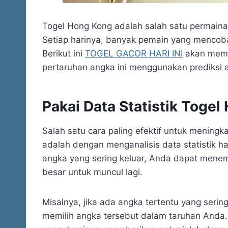
Togel Hong Kong adalah salah satu permaina
Setiap harinya, banyak pemain yang mencob
Berikut ini
TOGEL GACOR HARI INI
akan memb
pertaruhan angka ini menggunakan prediksi ak
Pakai Data Statistik Toge
Salah satu cara paling efektif untuk mening
adalah dengan menganalisis data statistik h
angka yang sering keluar, Anda dapat mene
besar untuk muncul lagi.
Misalnya, jika ada angka tertentu yang serin
memilih angka tersebut dalam taruhan Anda. 