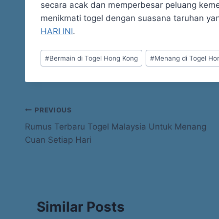
secara acak dan memperbesar peluang keme
menikmati togel dengan suasana taruhan ya
HARI INI
.
Post
#
Bermain di Togel Hong Kong
#
Menang di Togel Ho
Tags:
Post
PREVIOUS
Rumus Terbaru Togel Malaysia Untuk Menang
navigation
Cuan Setiap Hari
Similar Posts