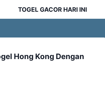
TOGEL GACOR HARI INI
gel Hong Kong Dengan