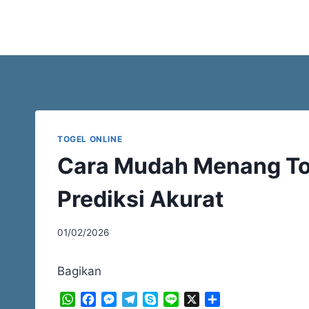
Skip
to
content
TOGEL ONLINE
Cara Mudah Menang To
Prediksi Akurat
01/02/2026
Bagikan
W
F
M
T
S
L
X
S