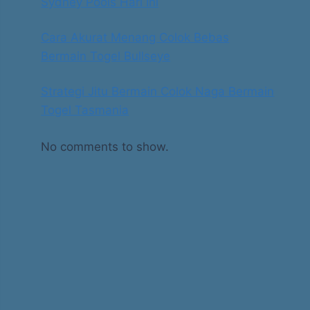
Sydney Pools Hari Ini
Cara Akurat Menang Colok Bebas
Bermain Togel Bullseye
Strategi Jitu Bermain Colok Naga Bermain
Togel Tasmania
No comments to show.