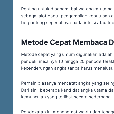
Penting untuk dipahami bahwa angka utama b
sebagai alat bantu pengambilan keputusan ag
bergantung sepenuhnya pada intuisi atau te
Metode Cepat Membaca Da
Metode cepat yang umum digunakan adalah m
pendek, misalnya 10 hingga 20 periode terakh
kecenderungan angka tanpa harus menelusuri
Pemain biasanya mencatat angka yang sering
Dari sini, beberapa kandidat angka utama da
kemunculan yang terlihat secara sederhana.
Pendekatan ini menghemat waktu dan tenaga,