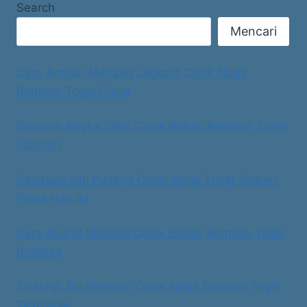
Search
Mencari
Cara Ampuh Menang Jackpot Colok Naga
Bermain Togel China
Bocoran Angka Sakti Colok Bebas Bermain Togel
Libanon
Panduan Jitu Pasang Colok Naga Togel Sydney
Pools Hari Ini
Cara Akurat Menang Colok Bebas Bermain Togel
Bullseye
Strategi Jitu Bermain Colok Naga Bermain Togel
Tasmania