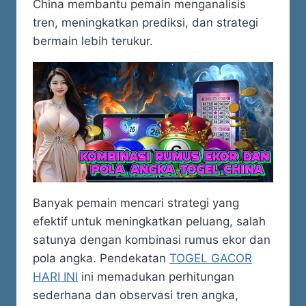
China membantu pemain menganalisis
tren, meningkatkan prediksi, dan strategi
bermain lebih terukur.
Banyak pemain mencari strategi yang
efektif untuk meningkatkan peluang, salah
satunya dengan kombinasi rumus ekor dan
pola angka. Pendekatan
TOGEL GACOR
HARI INI
ini memadukan perhitungan
sederhana dan observasi tren angka,