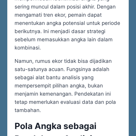
sering muncul dalam posisi akhir. Dengan
mengamati tren ekor, pemain dapat
menentukan angka potensial untuk periode
berikutnya. Ini menjadi dasar strategi
sebelum memasukkan angka lain dalam
kombinasi.
Namun, rumus ekor tidak bisa dijadikan
satu-satunya acuan. Fungsinya adalah
sebagai alat bantu analisis yang
mempersempit pilihan angka, bukan
menjamin kemenangan. Pendekatan ini
tetap memerlukan evaluasi data dan pola
tambahan.
Pola Angka sebagai