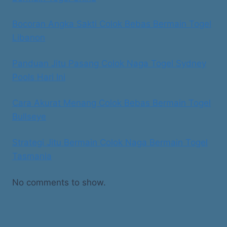
Bocoran Angka Sakti Colok Bebas Bermain Togel
Libanon
Panduan Jitu Pasang Colok Naga Togel Sydney
Pools Hari Ini
Cara Akurat Menang Colok Bebas Bermain Togel
Bullseye
Strategi Jitu Bermain Colok Naga Bermain Togel
Tasmania
No comments to show.