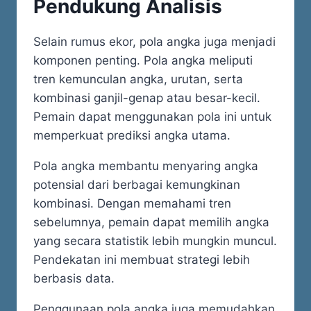
Pendukung Analisis
Selain rumus ekor, pola angka juga menjadi
komponen penting. Pola angka meliputi
tren kemunculan angka, urutan, serta
kombinasi ganjil-genap atau besar-kecil.
Pemain dapat menggunakan pola ini untuk
memperkuat prediksi angka utama.
Pola angka membantu menyaring angka
potensial dari berbagai kemungkinan
kombinasi. Dengan memahami tren
sebelumnya, pemain dapat memilih angka
yang secara statistik lebih mungkin muncul.
Pendekatan ini membuat strategi lebih
berbasis data.
Penggunaan pola angka juga memudahkan