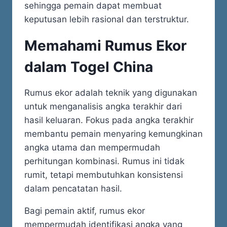
sehingga pemain dapat membuat
keputusan lebih rasional dan terstruktur.
Memahami Rumus Ekor
dalam Togel China
Rumus ekor adalah teknik yang digunakan
untuk menganalisis angka terakhir dari
hasil keluaran. Fokus pada angka terakhir
membantu pemain menyaring kemungkinan
angka utama dan mempermudah
perhitungan kombinasi. Rumus ini tidak
rumit, tetapi membutuhkan konsistensi
dalam pencatatan hasil.
Bagi pemain aktif, rumus ekor
mempermudah identifikasi angka yang