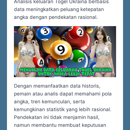
Analisis keluaran Togel Ukraina berbasis
data meningkatkan peluang ketepatan
angka dengan pendekatan rasional.
Dengan memanfaatkan data historis,
pemain atau analis dapat memahami pola
angka, tren kemunculan, serta
kemungkinan statistik yang lebih rasional.
Pendekatan ini tidak menjamin hasil,
namun membantu membuat keputusan