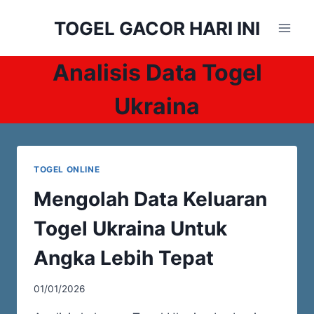
Skip
TOGEL GACOR HARI INI
to
content
Analisis Data Togel
Ukraina
TOGEL ONLINE
Mengolah Data Keluaran
Togel Ukraina Untuk
Angka Lebih Tepat
01/01/2026