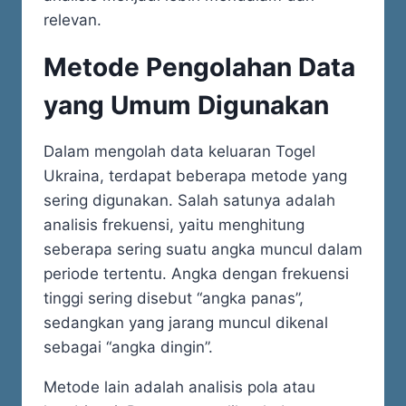
relevan.
Metode Pengolahan Data
yang Umum Digunakan
Dalam mengolah data keluaran Togel
Ukraina, terdapat beberapa metode yang
sering digunakan. Salah satunya adalah
analisis frekuensi, yaitu menghitung
seberapa sering suatu angka muncul dalam
periode tertentu. Angka dengan frekuensi
tinggi sering disebut “angka panas”,
sedangkan yang jarang muncul dikenal
sebagai “angka dingin”.
Metode lain adalah analisis pola atau