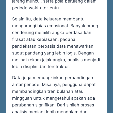
jarang muncul, serta pola berulang dalam
periode waktu tertentu.
Selain itu, data keluaran membantu
mengurangi bias emosional. Banyak orang
cenderung memilih angka berdasarkan
firasat atau kebiasaan, padahal
pendekatan berbasis data menawarkan
sudut pandang yang lebih logis. Dengan
melihat rekam jejak angka, analisis menjadi
lebih disiplin dan terstruktur.
Data juga memungkinkan perbandingan
antar periode. Misalnya, pengguna dapat
membandingkan tren bulanan atau
mingguan untuk mengetahui apakah ada
perubahan signifikan. Dari sinilah proses
analisis menjadi lebih mendalam dan