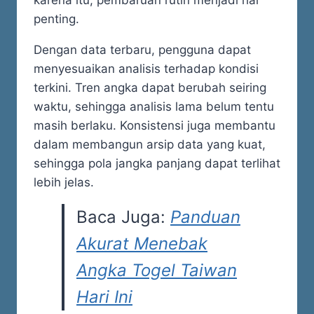
karena itu, pembaruan rutin menjadi hal
penting.
Dengan data terbaru, pengguna dapat
menyesuaikan analisis terhadap kondisi
terkini. Tren angka dapat berubah seiring
waktu, sehingga analisis lama belum tentu
masih berlaku. Konsistensi juga membantu
dalam membangun arsip data yang kuat,
sehingga pola jangka panjang dapat terlihat
lebih jelas.
Baca Juga:
Panduan
Akurat Menebak
Angka Togel Taiwan
Hari Ini