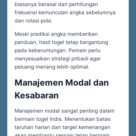
biasanya berasal dari perhitungan
frekuensi kemunculan angka sebelumnya
dan rotasi pola.
Meski prediksi angka memberikan
panduan, hasil togel tetap bergantung
pada keberuntungan. Pemain perlu
menyesuaikan strategi pribadi agar
peluang menang lebih optimal.
Manajemen Modal dan
Kesabaran
Manajemen modal sangat penting dalam
bermain togel India. Menentukan batas
taruhan harian dan target kemenangan
akan membantu pemain tetap bermain