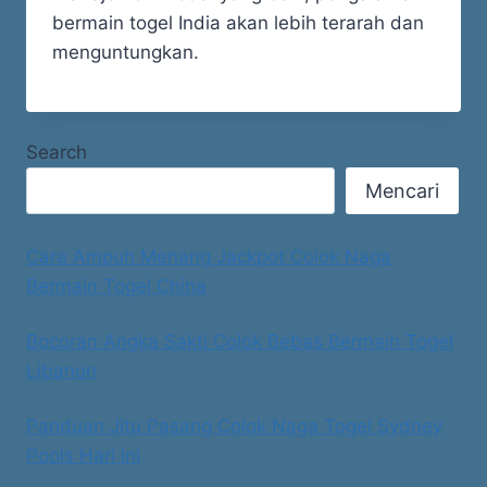
bermain togel India akan lebih terarah dan
menguntungkan.
Search
Mencari
Cara Ampuh Menang Jackpot Colok Naga
Bermain Togel China
Bocoran Angka Sakti Colok Bebas Bermain Togel
Libanon
Panduan Jitu Pasang Colok Naga Togel Sydney
Pools Hari Ini