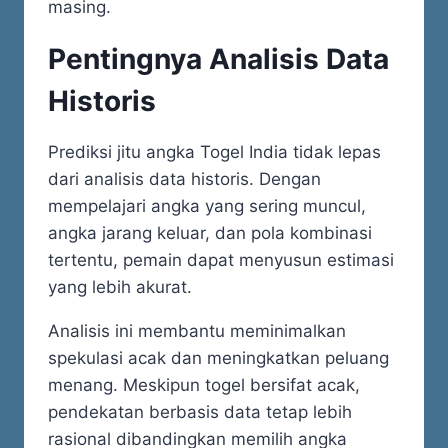
masing.
Pentingnya Analisis Data
Historis
Prediksi jitu angka Togel India tidak lepas
dari analisis data historis. Dengan
mempelajari angka yang sering muncul,
angka jarang keluar, dan pola kombinasi
tertentu, pemain dapat menyusun estimasi
yang lebih akurat.
Analisis ini membantu meminimalkan
spekulasi acak dan meningkatkan peluang
menang. Meskipun togel bersifat acak,
pendekatan berbasis data tetap lebih
rasional dibandingkan memilih angka