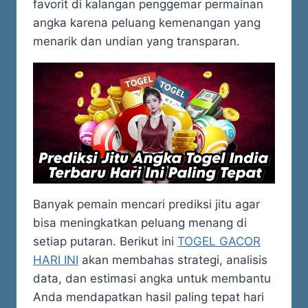
favorit di kalangan penggemar permainan
angka karena peluang kemenangan yang
menarik dan undian yang transparan.
Banyak pemain mencari prediksi jitu agar
bisa meningkatkan peluang menang di
setiap putaran. Berikut ini
TOGEL GACOR
HARI INI
akan membahas strategi, analisis
data, dan estimasi angka untuk membantu
Anda mendapatkan hasil paling tepat hari