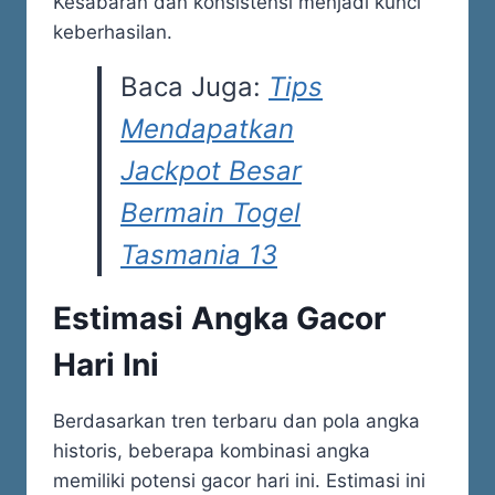
Kesabaran dan konsistensi menjadi kunci
keberhasilan.
Baca Juga:
Tips
Mendapatkan
Jackpot Besar
Bermain Togel
Tasmania 13
Estimasi Angka Gacor
Hari Ini
Berdasarkan tren terbaru dan pola angka
historis, beberapa kombinasi angka
memiliki potensi gacor hari ini. Estimasi ini