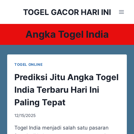
Skip
TOGEL GACOR HARI INI
to
content
Angka Togel India
TOGEL ONLINE
Prediksi Jitu Angka Togel
India Terbaru Hari Ini
Paling Tepat
12/15/2025
Togel India menjadi salah satu pasaran