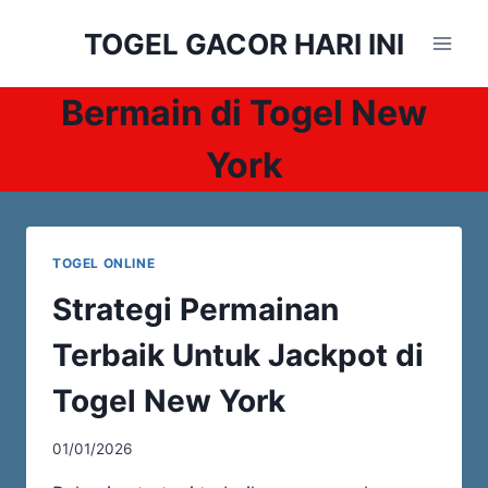
Skip
TOGEL GACOR HARI INI
to
content
Bermain di Togel New
York
TOGEL ONLINE
Strategi Permainan
Terbaik Untuk Jackpot di
Togel New York
01/01/2026