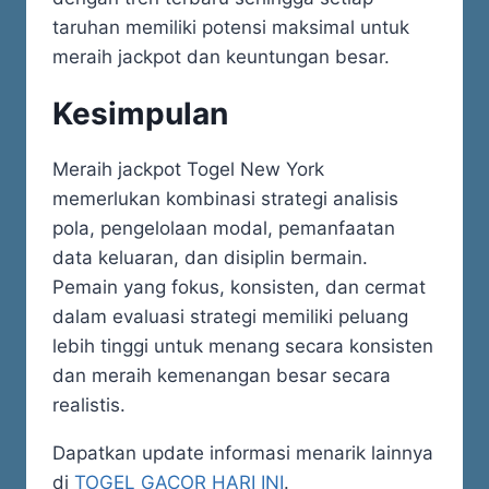
taruhan memiliki potensi maksimal untuk
meraih jackpot dan keuntungan besar.
Kesimpulan
Meraih jackpot Togel New York
memerlukan kombinasi strategi analisis
pola, pengelolaan modal, pemanfaatan
data keluaran, dan disiplin bermain.
Pemain yang fokus, konsisten, dan cermat
dalam evaluasi strategi memiliki peluang
lebih tinggi untuk menang secara konsisten
dan meraih kemenangan besar secara
realistis.
Dapatkan update informasi menarik lainnya
di
TOGEL GACOR HARI INI
.