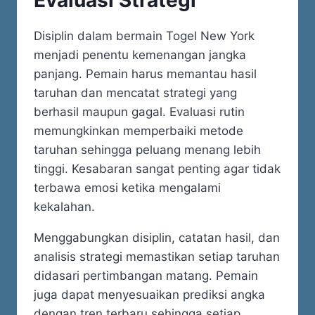
Evaluasi Strategi
Disiplin dalam bermain Togel New York
menjadi penentu kemenangan jangka
panjang. Pemain harus memantau hasil
taruhan dan mencatat strategi yang
berhasil maupun gagal. Evaluasi rutin
memungkinkan memperbaiki metode
taruhan sehingga peluang menang lebih
tinggi. Kesabaran sangat penting agar tidak
terbawa emosi ketika mengalami
kekalahan.
Menggabungkan disiplin, catatan hasil, dan
analisis strategi memastikan setiap taruhan
didasari pertimbangan matang. Pemain
juga dapat menyesuaikan prediksi angka
dengan tren terbaru sehingga setiap