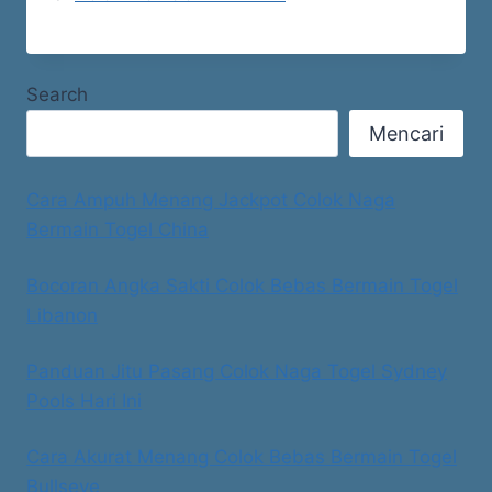
Search
Mencari
Cara Ampuh Menang Jackpot Colok Naga
Bermain Togel China
Bocoran Angka Sakti Colok Bebas Bermain Togel
Libanon
Panduan Jitu Pasang Colok Naga Togel Sydney
Pools Hari Ini
Cara Akurat Menang Colok Bebas Bermain Togel
Bullseye