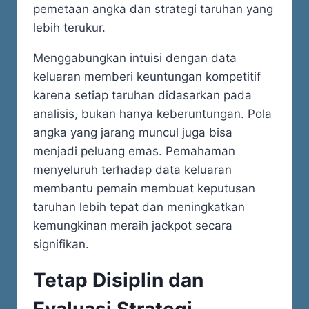
pemetaan angka dan strategi taruhan yang
lebih terukur.
Menggabungkan intuisi dengan data
keluaran memberi keuntungan kompetitif
karena setiap taruhan didasarkan pada
analisis, bukan hanya keberuntungan. Pola
angka yang jarang muncul juga bisa
menjadi peluang emas. Pemahaman
menyeluruh terhadap data keluaran
membantu pemain membuat keputusan
taruhan lebih tepat dan meningkatkan
kemungkinan meraih jackpot secara
signifikan.
Tetap Disiplin dan