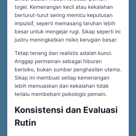
togel. Kemenangan kecil atau kekalahan
berturut-turut sering memicu keputusan
impulsif, seperti memasang taruhan lebih
besar untuk mengejar rugi. Sikap seperti ini
justru meningkatkan risiko kerugian besar.
Tetap tenang dan realistis adalah kunci.
Anggap permainan sebagai hiburan
berisiko, bukan sumber penghasilan utama.
Sikap ini membuat setiap kemenangan
lebih memuaskan dan kekalahan tidak
terlalu membebani psikologis pemain.
Konsistensi dan Evaluasi
Rutin