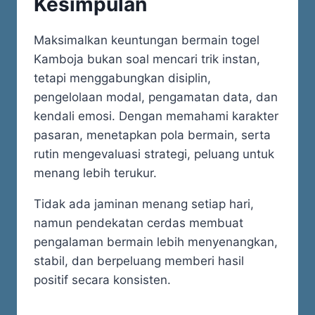
Kesimpulan
Maksimalkan keuntungan bermain togel
Kamboja bukan soal mencari trik instan,
tetapi menggabungkan disiplin,
pengelolaan modal, pengamatan data, dan
kendali emosi. Dengan memahami karakter
pasaran, menetapkan pola bermain, serta
rutin mengevaluasi strategi, peluang untuk
menang lebih terukur.
Tidak ada jaminan menang setiap hari,
namun pendekatan cerdas membuat
pengalaman bermain lebih menyenangkan,
stabil, dan berpeluang memberi hasil
positif secara konsisten.