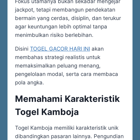
Fokus utamanya bukan sekadar mengejar
jackpot, tetapi membangun pendekatan
bermain yang cerdas, disiplin, dan terukur
agar keuntungan lebih optimal tanpa
menimbulkan risiko berlebihan.
Disini
TOGEL GACOR HARI INI
akan
membahas strategi realistis untuk
memaksimalkan peluang menang,
pengelolaan modal, serta cara membaca
pola angka.
Memahami Karakteristik
Togel Kamboja
Togel Kamboja memiliki karakteristik unik
dibandingkan pasaran lainnya. Pengundian