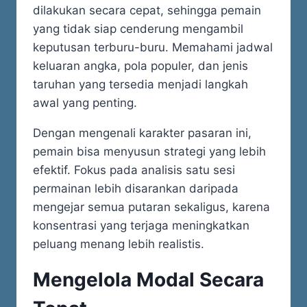
dilakukan secara cepat, sehingga pemain
yang tidak siap cenderung mengambil
keputusan terburu-buru. Memahami jadwal
keluaran angka, pola populer, dan jenis
taruhan yang tersedia menjadi langkah
awal yang penting.
Dengan mengenali karakter pasaran ini,
pemain bisa menyusun strategi yang lebih
efektif. Fokus pada analisis satu sesi
permainan lebih disarankan daripada
mengejar semua putaran sekaligus, karena
konsentrasi yang terjaga meningkatkan
peluang menang lebih realistis.
Mengelola Modal Secara