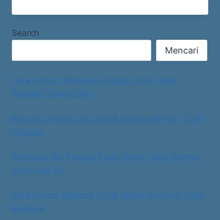
Search
Mencari
Cara Ampuh Menang Jackpot Colok Naga
Bermain Togel China
Bocoran Angka Sakti Colok Bebas Bermain Togel
Libanon
Panduan Jitu Pasang Colok Naga Togel Sydney
Pools Hari Ini
Cara Akurat Menang Colok Bebas Bermain Togel
Bullseye