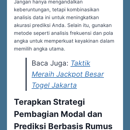
Jangan hanya mengandalkan
keberuntungan, tetapi kombinasikan
analisis data ini untuk meningkatkan
akurasi prediksi Anda. Selain itu, gunakan
metode seperti analisis frekuensi dan pola
angka untuk memperkuat keyakinan dalam
memilih angka utama.
Baca Juga:
Taktik
Meraih Jackpot Besar
Togel Jakarta
Terapkan Strategi
Pembagian Modal dan
Prediksi Berbasis Rumus