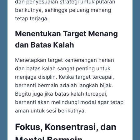
dan penyesuaian strategi untuk putaran
berikutnya, sehingga peluang menang
tetap terjaga.
Menentukan Target Menang
dan Batas Kalah
Menetapkan target kemenangan harian
dan batas kalah sangat penting untuk
menjaga disiplin. Ketika target tercapai,
berhenti bermain adalah langkah bijak.
Begitu juga jika batas kalah tercapai,
berhenti akan melindungi modal agar tetap
aman untuk sesi berikutnya.
Fokus, Konsentrasi, dan