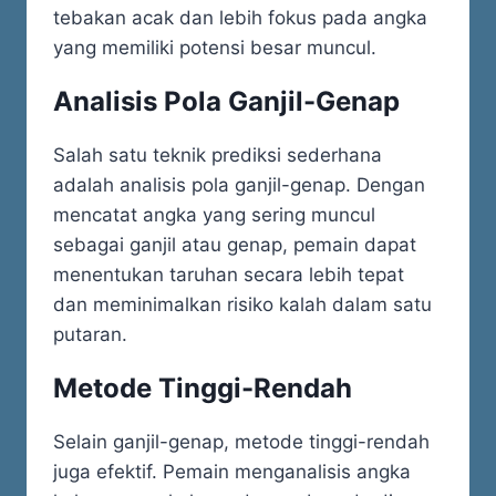
tebakan acak dan lebih fokus pada angka
yang memiliki potensi besar muncul.
Analisis Pola Ganjil-Genap
Salah satu teknik prediksi sederhana
adalah analisis pola ganjil-genap. Dengan
mencatat angka yang sering muncul
sebagai ganjil atau genap, pemain dapat
menentukan taruhan secara lebih tepat
dan meminimalkan risiko kalah dalam satu
putaran.
Metode Tinggi-Rendah
Selain ganjil-genap, metode tinggi-rendah
juga efektif. Pemain menganalisis angka