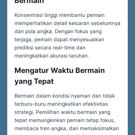
Bermain
Konsentrasi tinggi membantu pemain
memperhatikan detail keluaran sebelumnya
dan pola angka. Dengan fokus yang
terjaga, pemain dapat menyesuaikan
prediksi secara real-time dan
meningkatkan akurasi taruhan.
Mengatur Waktu Bermain
yang Tepat
Bermain dalam kondisi nyaman dan tidak
terburu-buru meningkatkan efektivitas
strategi. Pemilihan waktu bermain yang
tepat memungkinkan pemain tetap fokus,
membaca tren angka, dan memaksimalkan