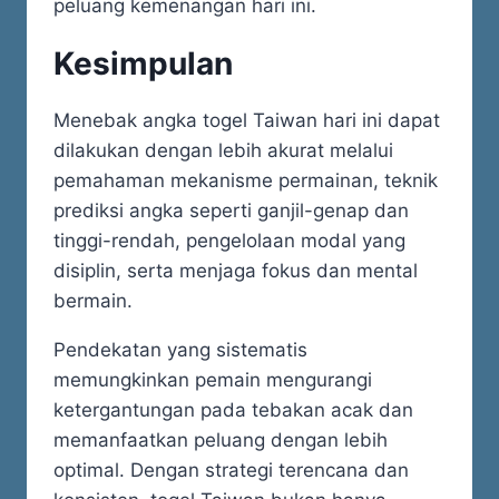
peluang kemenangan hari ini.
Kesimpulan
Menebak angka togel Taiwan hari ini dapat
dilakukan dengan lebih akurat melalui
pemahaman mekanisme permainan, teknik
prediksi angka seperti ganjil-genap dan
tinggi-rendah, pengelolaan modal yang
disiplin, serta menjaga fokus dan mental
bermain.
Pendekatan yang sistematis
memungkinkan pemain mengurangi
ketergantungan pada tebakan acak dan
memanfaatkan peluang dengan lebih
optimal. Dengan strategi terencana dan