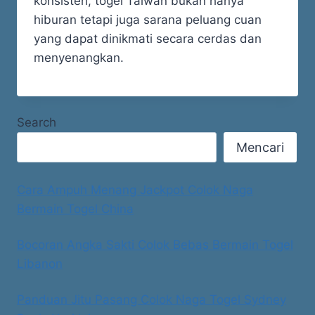
konsisten, togel Taiwan bukan hanya
hiburan tetapi juga sarana peluang cuan
yang dapat dinikmati secara cerdas dan
menyenangkan.
Search
Mencari
Cara Ampuh Menang Jackpot Colok Naga
Bermain Togel China
Bocoran Angka Sakti Colok Bebas Bermain Togel
Libanon
Panduan Jitu Pasang Colok Naga Togel Sydney