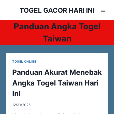
Skip
TOGEL GACOR HARI INI
to
content
Panduan Angka Togel
Taiwan
TOGEL ONLINE
Panduan Akurat Menebak
Angka Togel Taiwan Hari
Ini
12/31/2025