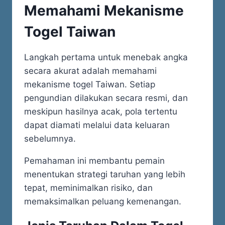
Memahami Mekanisme
Togel Taiwan
Langkah pertama untuk menebak angka
secara akurat adalah memahami
mekanisme togel Taiwan. Setiap
pengundian dilakukan secara resmi, dan
meskipun hasilnya acak, pola tertentu
dapat diamati melalui data keluaran
sebelumnya.
Pemahaman ini membantu pemain
menentukan strategi taruhan yang lebih
tepat, meminimalkan risiko, dan
memaksimalkan peluang kemenangan.