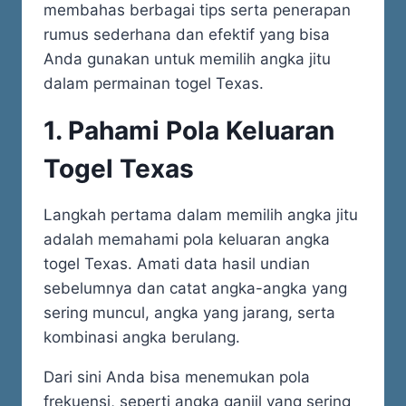
membahas berbagai tips serta penerapan
rumus sederhana dan efektif yang bisa
Anda gunakan untuk memilih angka jitu
dalam permainan togel Texas.
1. Pahami Pola Keluaran
Togel Texas
Langkah pertama dalam memilih angka jitu
adalah memahami pola keluaran angka
togel Texas. Amati data hasil undian
sebelumnya dan catat angka-angka yang
sering muncul, angka yang jarang, serta
kombinasi angka berulang.
Dari sini Anda bisa menemukan pola
frekuensi, seperti angka ganjil yang sering