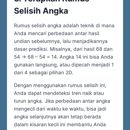
Selisih Angka
Rumus selisih angka adalah teknik di mana
Anda mencari perbedaan antar hasil
undian sebelumnya, lalu menjadikannya
dasar prediksi. Misalnya, dari hasil 68 dan
54 → 68 – 54 = 14. Angka 14 ini bisa Anda
gunakan langsung, atau dipecah menjadi 1
dan 4 sebagai pilihan 2D.
Dengan menggunakan rumus selisih ini,
Anda dapat mendeteksi tren naik atau
turun angka. Jika perbedaan antar angka
mengecil dari waktu ke waktu, bisa jadi
angka selanjutnya akan tetap berada
dalam kisaran kecil ini membantu Anda