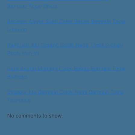
Bermain Togel China
Bocoran Angka Sakti Colok Bebas Bermain Togel
Libanon
Panduan Jitu Pasang Colok Naga Togel Sydney
Pools Hari Ini
Cara Akurat Menang Colok Bebas Bermain Togel
Bullseye
Strategi Jitu Bermain Colok Naga Bermain Togel
Tasmania
No comments to show.