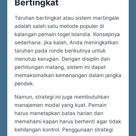
Bertingkat
Taruhan bertingkat atau sistem martingale
adalah salah satu metode populer di
kalangan pemain togel Islandia. Konsepnya
sederhana: jika kalah, Anda meningkatkan
taruhan pada ronde berikutnya untuk
menutup kerugian. Dengan disiplin dan
perhitungan matang, sistem ini dapat
memaksimalkan kemenangan dalam jangka
pendek.
Namun, strategi ini juga membutuhkan
manajemen modal yang kuat. Pemain
harus menetapkan batas harian dan
memahami kapan harus berhenti agar tidak
kehilangan kontrol. Penggunaan strategi