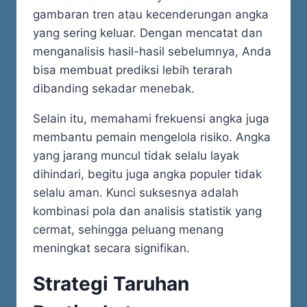
gambaran tren atau kecenderungan angka
yang sering keluar. Dengan mencatat dan
menganalisis hasil-hasil sebelumnya, Anda
bisa membuat prediksi lebih terarah
dibanding sekadar menebak.
Selain itu, memahami frekuensi angka juga
membantu pemain mengelola risiko. Angka
yang jarang muncul tidak selalu layak
dihindari, begitu juga angka populer tidak
selalu aman. Kunci suksesnya adalah
kombinasi pola dan analisis statistik yang
cermat, sehingga peluang menang
meningkat secara signifikan.
Strategi Taruhan