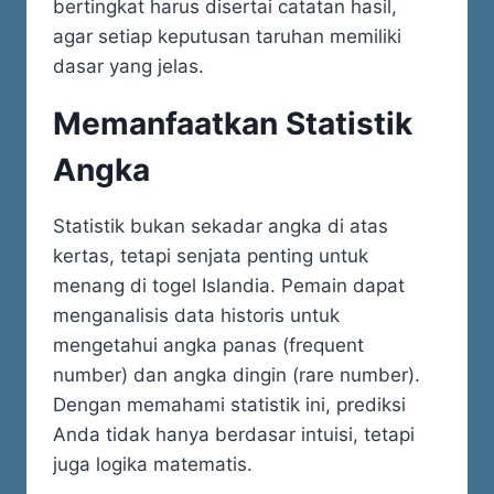
bertingkat harus disertai catatan hasil,
agar setiap keputusan taruhan memiliki
dasar yang jelas.
Memanfaatkan Statistik
Angka
Statistik bukan sekadar angka di atas
kertas, tetapi senjata penting untuk
menang di togel Islandia. Pemain dapat
menganalisis data historis untuk
mengetahui angka panas (frequent
number) dan angka dingin (rare number).
Dengan memahami statistik ini, prediksi
Anda tidak hanya berdasar intuisi, tetapi
juga logika matematis.