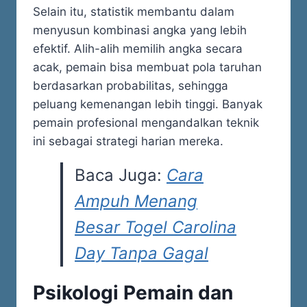
Selain itu, statistik membantu dalam
menyusun kombinasi angka yang lebih
efektif. Alih-alih memilih angka secara
acak, pemain bisa membuat pola taruhan
berdasarkan probabilitas, sehingga
peluang kemenangan lebih tinggi. Banyak
pemain profesional mengandalkan teknik
ini sebagai strategi harian mereka.
Baca Juga:
Cara
Ampuh Menang
Besar Togel Carolina
Day Tanpa Gagal
Psikologi Pemain dan