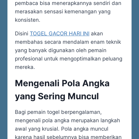
pembaca bisa menerapkannya sendiri dan
merasakan sensasi kemenangan yang
konsisten.
Disini
TOGEL GACOR HARI INI
akan
membahas secara mendalam enam teknik
yang banyak digunakan oleh pemain
profesional untuk mengoptimalkan peluang
mereka.
Mengenali Pola Angka
yang Sering Muncul
Bagi pemain togel berpengalaman,
mengenali pola angka merupakan langkah
awal yang krusial. Pola angka muncul
karena hasil sebelumnya bisa memberikan