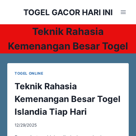
Skip
TOGEL GACOR HARI INI
to
content
Teknik Rahasia
Kemenangan Besar Togel
TOGEL ONLINE
Teknik Rahasia
Kemenangan Besar Togel
Islandia Tiap Hari
12/29/2025