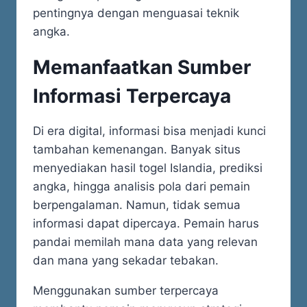
pentingnya dengan menguasai teknik
angka.
Memanfaatkan Sumber
Informasi Terpercaya
Di era digital, informasi bisa menjadi kunci
tambahan kemenangan. Banyak situs
menyediakan hasil togel Islandia, prediksi
angka, hingga analisis pola dari pemain
berpengalaman. Namun, tidak semua
informasi dapat dipercaya. Pemain harus
pandai memilah mana data yang relevan
dan mana yang sekadar tebakan.
Menggunakan sumber terpercaya