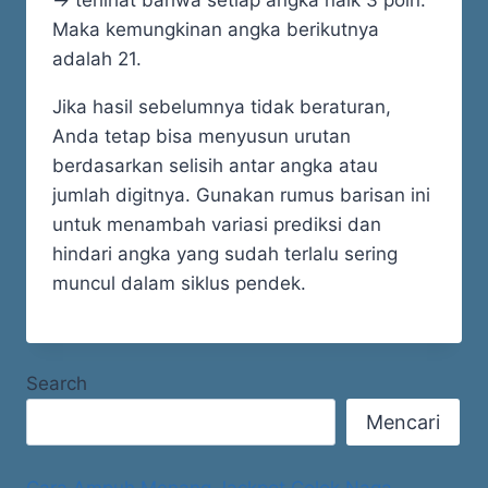
→ terlihat bahwa setiap angka naik 3 poin.
Maka kemungkinan angka berikutnya
adalah 21.
Jika hasil sebelumnya tidak beraturan,
Anda tetap bisa menyusun urutan
berdasarkan selisih antar angka atau
jumlah digitnya. Gunakan rumus barisan ini
untuk menambah variasi prediksi dan
hindari angka yang sudah terlalu sering
muncul dalam siklus pendek.
Search
Mencari
Cara Ampuh Menang Jackpot Colok Naga