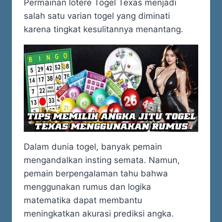
Permainan lotere Togel Texas menjadi
salah satu varian togel yang diminati
karena tingkat kesulitannya menantang.
Dalam dunia togel, banyak pemain
mengandalkan insting semata. Namun,
pemain berpengalaman tahu bahwa
menggunakan rumus dan logika
matematika dapat membantu
meningkatkan akurasi prediksi angka.