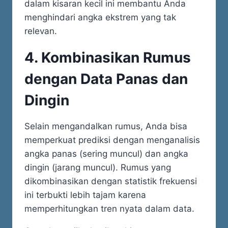
dalam kisaran kecil ini membantu Anda
menghindari angka ekstrem yang tak
relevan.
4. Kombinasikan Rumus
dengan Data Panas dan
Dingin
Selain mengandalkan rumus, Anda bisa
memperkuat prediksi dengan menganalisis
angka panas (sering muncul) dan angka
dingin (jarang muncul). Rumus yang
dikombinasikan dengan statistik frekuensi
ini terbukti lebih tajam karena
memperhitungkan tren nyata dalam data.