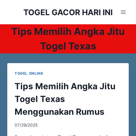
Skip
TOGEL GACOR HARI INI
to
content
Tips Memilih Angka Jitu
Togel Texas
TOGEL ONLINE
Tips Memilih Angka Jitu
Togel Texas
Menggunakan Rumus
07/29/2025