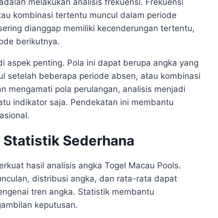
adalah melakukan analisis frekuensi. Frekuensi
au kombinasi tertentu muncul dalam periode
sering dianggap memiliki kecenderungan tertentu,
ode berikutnya.
di aspek penting. Pola ini dapat berupa angka yang
l setelah beberapa periode absen, atau kombinasi
 mengamati pola perulangan, analisis menjadi
atu indikator saja. Pendekatan ini membantu
asional.
Statistik Sederhana
kuat hasil analisis angka Togel Macau Pools.
culan, distribusi angka, dan rata-rata dapat
ngenai tren angka. Statistik membantu
gambilan keputusan.