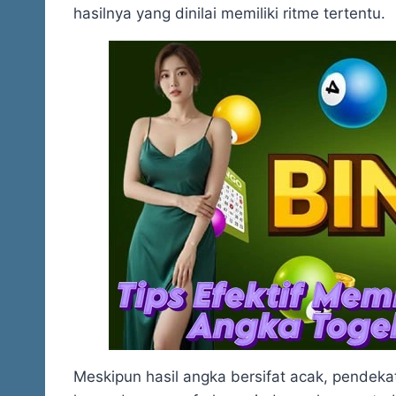
hasilnya yang dinilai memiliki ritme tertentu.
Meskipun hasil angka bersifat acak, pendeka