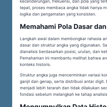
kecenderungan, frekuensi, dan pola yang te
tepat, proses membaca angka tidak hanya me
logika dan pengamatan yang konsisten.
Memahami Pola Dasar dan 
Langkah awal dalam membongkar rahasia a
dasar dan struktur angka yang digunakan. Seti
dianalisis berdasarkan posisi, urutan, dan k
Pemahaman ini membantu melihat bahwa angka
konteks historis.
Struktur angka juga mencerminkan variasi kom
ganjil dan genap, serta distribusi antar digit
menjadi lebih terarah dan tidak dilakukan s
fondasi sebelum melangkah ke tahap analisi
Mengumpulkan Data Histor