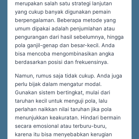
merupakan salah satu strategi lanjutan
yang cukup banyak digunakan pemain
berpengalaman. Beberapa metode yang
umum dipakai adalah penjumlahan atau
pengurangan dari hasil sebelumnya, hingga
pola ganjil-genap dan besar-kecil. Anda
bisa mencoba mengombinasikan angka
berdasarkan posisi dan frekuensinya.
Namun, rumus saja tidak cukup. Anda juga
perlu bijak dalam mengatur modal.
Gunakan sistem bertingkat, mulai dari
taruhan kecil untuk menguji pola, lalu
perlahan naikkan nilai taruhan jika pola
menunjukkan keakuratan. Hindari bermain
secara emosional atau terburu-buru,
karena itu bisa menyebabkan kerugian