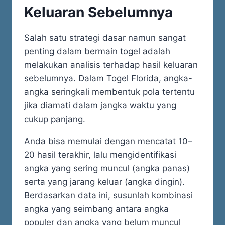
Keluaran Sebelumnya
Salah satu strategi dasar namun sangat
penting dalam bermain togel adalah
melakukan analisis terhadap hasil keluaran
sebelumnya. Dalam Togel Florida, angka-
angka seringkali membentuk pola tertentu
jika diamati dalam jangka waktu yang
cukup panjang.
Anda bisa memulai dengan mencatat 10–
20 hasil terakhir, lalu mengidentifikasi
angka yang sering muncul (angka panas)
serta yang jarang keluar (angka dingin).
Berdasarkan data ini, susunlah kombinasi
angka yang seimbang antara angka
populer dan angka yang belum muncul