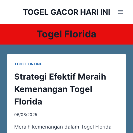
Skip
TOGEL GACOR HARI INI
to
content
Togel Florida
TOGEL ONLINE
Strategi Efektif Meraih
Kemenangan Togel
Florida
06/08/2025
Meraih kemenangan dalam Togel Florida