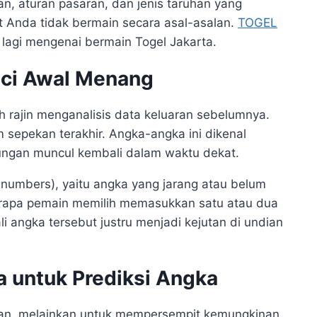
n, aturan pasaran, dan jenis taruhan yang
 Anda tidak bermain secara asal-asalan.
TOGEL
lagi mengenai bermain Togel Jakarta.
nci Awal Menang
rajin menganalisis data keluaran sebelumnya.
sepekan terakhir. Angka-angka ini dikenal
ungan muncul kembali dalam waktu dekat.
ld numbers), yaitu angka yang jarang atau belum
erapa pemain memilih memasukkan satu atau dua
li angka tersebut justru menjadi kejutan di undian
 untuk Prediksi Angka
ian, melainkan untuk mempersempit kemungkinan.