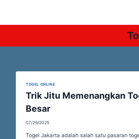
Skip
to
content
To
TOGEL ONLINE
Trik Jitu Memenangkan To
Besar
07/29/2025
Togel Jakarta adalah salah satu pasaran tog