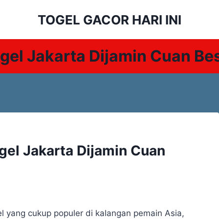
TOGEL GACOR HARI INI
gel Jakarta Dijamin Cuan Be
gel Jakarta Dijamin Cuan
el yang cukup populer di kalangan pemain Asia,