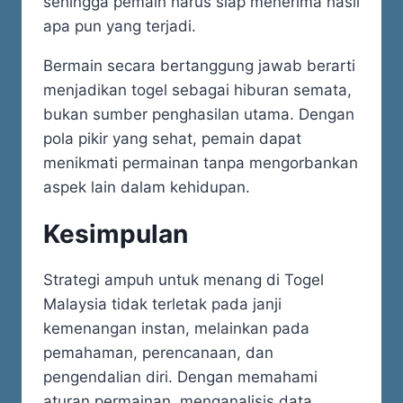
sehingga pemain harus siap menerima hasil
apa pun yang terjadi.
Bermain secara bertanggung jawab berarti
menjadikan togel sebagai hiburan semata,
bukan sumber penghasilan utama. Dengan
pola pikir yang sehat, pemain dapat
menikmati permainan tanpa mengorbankan
aspek lain dalam kehidupan.
Kesimpulan
Strategi ampuh untuk menang di Togel
Malaysia tidak terletak pada janji
kemenangan instan, melainkan pada
pemahaman, perencanaan, dan
pengendalian diri. Dengan memahami
aturan permainan, menganalisis data,