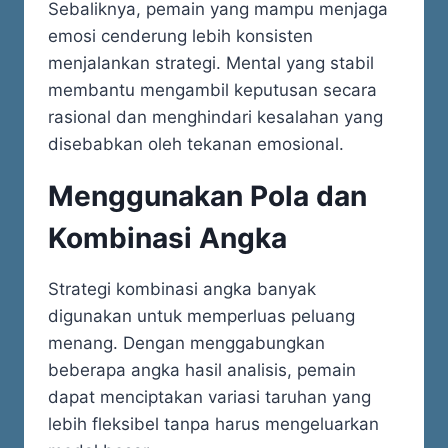
Sebaliknya, pemain yang mampu menjaga
emosi cenderung lebih konsisten
menjalankan strategi. Mental yang stabil
membantu mengambil keputusan secara
rasional dan menghindari kesalahan yang
disebabkan oleh tekanan emosional.
Menggunakan Pola dan
Kombinasi Angka
Strategi kombinasi angka banyak
digunakan untuk memperluas peluang
menang. Dengan menggabungkan
beberapa angka hasil analisis, pemain
dapat menciptakan variasi taruhan yang
lebih fleksibel tanpa harus mengeluarkan