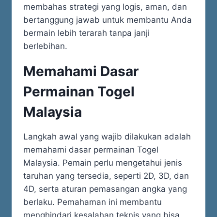
membahas strategi yang logis, aman, dan
bertanggung jawab untuk membantu Anda
bermain lebih terarah tanpa janji
berlebihan.
Memahami Dasar
Permainan Togel
Malaysia
Langkah awal yang wajib dilakukan adalah
memahami dasar permainan Togel
Malaysia. Pemain perlu mengetahui jenis
taruhan yang tersedia, seperti 2D, 3D, dan
4D, serta aturan pemasangan angka yang
berlaku. Pemahaman ini membantu
menghindari kesalahan teknis yang bisa