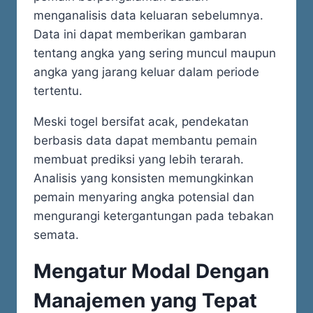
menganalisis data keluaran sebelumnya.
Data ini dapat memberikan gambaran
tentang angka yang sering muncul maupun
angka yang jarang keluar dalam periode
tertentu.
Meski togel bersifat acak, pendekatan
berbasis data dapat membantu pemain
membuat prediksi yang lebih terarah.
Analisis yang konsisten memungkinkan
pemain menyaring angka potensial dan
mengurangi ketergantungan pada tebakan
semata.
Mengatur Modal Dengan
Manajemen yang Tepat