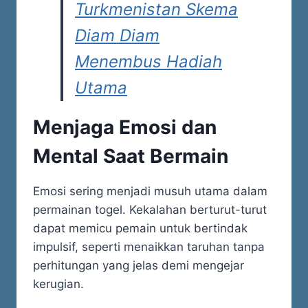
Turkmenistan Skema
Diam Diam
Menembus Hadiah
Utama
Menjaga Emosi dan
Mental Saat Bermain
Emosi sering menjadi musuh utama dalam
permainan togel. Kekalahan berturut-turut
dapat memicu pemain untuk bertindak
impulsif, seperti menaikkan taruhan tanpa
perhitungan yang jelas demi mengejar
kerugian.