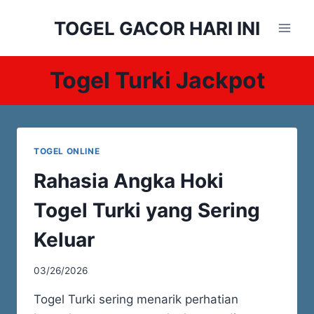
Skip
TOGEL GACOR HARI INI
to
content
Togel Turki Jackpot
TOGEL ONLINE
Rahasia Angka Hoki
Togel Turki yang Sering
Keluar
03/26/2026
Togel Turki sering menarik perhatian