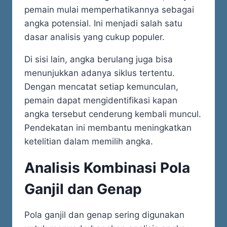
pemain mulai memperhatikannya sebagai
angka potensial. Ini menjadi salah satu
dasar analisis yang cukup populer.
Di sisi lain, angka berulang juga bisa
menunjukkan adanya siklus tertentu.
Dengan mencatat setiap kemunculan,
pemain dapat mengidentifikasi kapan
angka tersebut cenderung kembali muncul.
Pendekatan ini membantu meningkatkan
ketelitian dalam memilih angka.
Analisis Kombinasi Pola
Ganjil dan Genap
Pola ganjil dan genap sering digunakan