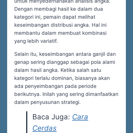
untuk menyederhanakan analisis angka.
Dengan membagi hasil ke dalam dua
kategori ini, pemain dapat melihat
keseimbangan distribusi angka. Hal ini
membantu dalam membuat kombinasi
yang lebih variatif.
Selain itu, keseimbangan antara ganjil dan
genap sering dianggap sebagai pola alami
dalam hasil angka. Ketika salah satu
kategori terlalu dominan, biasanya akan
ada penyeimbangan pada periode
berikutnya. Inilah yang sering dimanfaatkan
dalam penyusunan strategi.
Baca Juga:
Cara
Cerdas