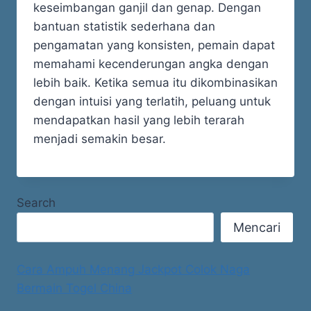
keseimbangan ganjil dan genap. Dengan
bantuan statistik sederhana dan
pengamatan yang konsisten, pemain dapat
memahami kecenderungan angka dengan
lebih baik. Ketika semua itu dikombinasikan
dengan intuisi yang terlatih, peluang untuk
mendapatkan hasil yang lebih terarah
menjadi semakin besar.
Search
Mencari
Cara Ampuh Menang Jackpot Colok Naga
Bermain Togel China