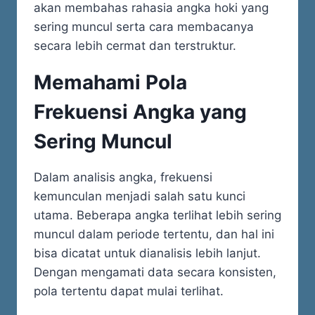
akan membahas rahasia angka hoki yang
sering muncul serta cara membacanya
secara lebih cermat dan terstruktur.
Memahami Pola
Frekuensi Angka yang
Sering Muncul
Dalam analisis angka, frekuensi
kemunculan menjadi salah satu kunci
utama. Beberapa angka terlihat lebih sering
muncul dalam periode tertentu, dan hal ini
bisa dicatat untuk dianalisis lebih lanjut.
Dengan mengamati data secara konsisten,
pola tertentu dapat mulai terlihat.