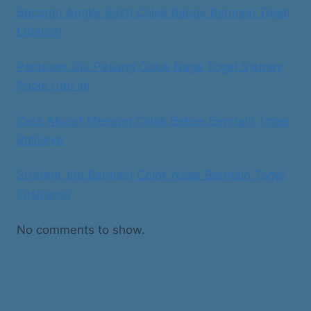
Bocoran Angka Sakti Colok Bebas Bermain Togel
Libanon
Panduan Jitu Pasang Colok Naga Togel Sydney
Pools Hari Ini
Cara Akurat Menang Colok Bebas Bermain Togel
Bullseye
Strategi Jitu Bermain Colok Naga Bermain Togel
Tasmania
No comments to show.