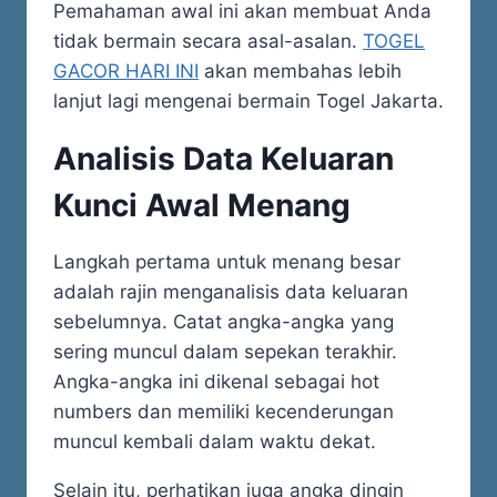
Pemahaman awal ini akan membuat Anda
tidak bermain secara asal-asalan.
TOGEL
GACOR HARI INI
akan membahas lebih
lanjut lagi mengenai bermain Togel Jakarta.
Analisis Data Keluaran
Kunci Awal Menang
Langkah pertama untuk menang besar
adalah rajin menganalisis data keluaran
sebelumnya. Catat angka-angka yang
sering muncul dalam sepekan terakhir.
Angka-angka ini dikenal sebagai hot
numbers dan memiliki kecenderungan
muncul kembali dalam waktu dekat.
Selain itu, perhatikan juga angka dingin