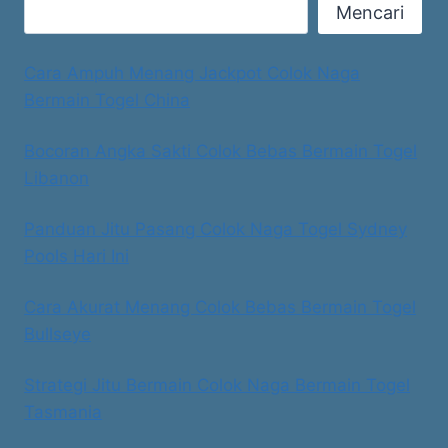
Mencari
Cara Ampuh Menang Jackpot Colok Naga
Bermain Togel China
Bocoran Angka Sakti Colok Bebas Bermain Togel
Libanon
Panduan Jitu Pasang Colok Naga Togel Sydney
Pools Hari Ini
Cara Akurat Menang Colok Bebas Bermain Togel
Bullseye
Strategi Jitu Bermain Colok Naga Bermain Togel
Tasmania