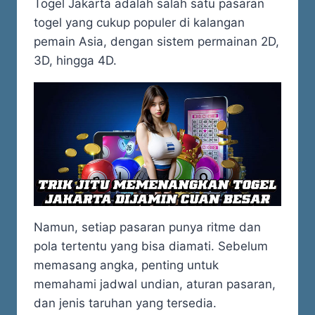
Togel Jakarta adalah salah satu pasaran
togel yang cukup populer di kalangan
pemain Asia, dengan sistem permainan 2D,
3D, hingga 4D.
Namun, setiap pasaran punya ritme dan
pola tertentu yang bisa diamati. Sebelum
memasang angka, penting untuk
memahami jadwal undian, aturan pasaran,
dan jenis taruhan yang tersedia.