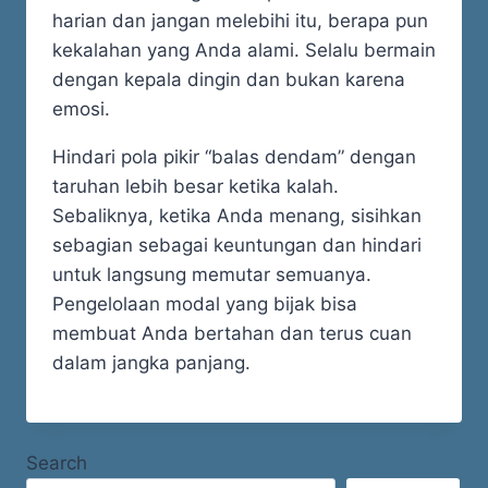
harian dan jangan melebihi itu, berapa pun
kekalahan yang Anda alami. Selalu bermain
dengan kepala dingin dan bukan karena
emosi.
Hindari pola pikir “balas dendam” dengan
taruhan lebih besar ketika kalah.
Sebaliknya, ketika Anda menang, sisihkan
sebagian sebagai keuntungan dan hindari
untuk langsung memutar semuanya.
Pengelolaan modal yang bijak bisa
membuat Anda bertahan dan terus cuan
dalam jangka panjang.
Search