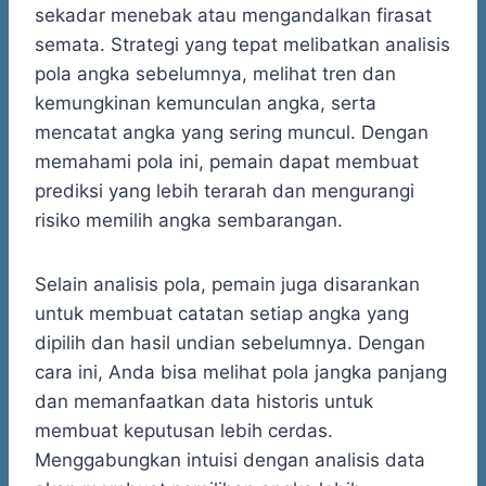
sekadar menebak atau mengandalkan firasat
semata. Strategi yang tepat melibatkan analisis
pola angka sebelumnya, melihat tren dan
kemungkinan kemunculan angka, serta
mencatat angka yang sering muncul. Dengan
memahami pola ini, pemain dapat membuat
prediksi yang lebih terarah dan mengurangi
risiko memilih angka sembarangan.
Selain analisis pola, pemain juga disarankan
untuk membuat catatan setiap angka yang
dipilih dan hasil undian sebelumnya. Dengan
cara ini, Anda bisa melihat pola jangka panjang
dan memanfaatkan data historis untuk
membuat keputusan lebih cerdas.
Menggabungkan intuisi dengan analisis data