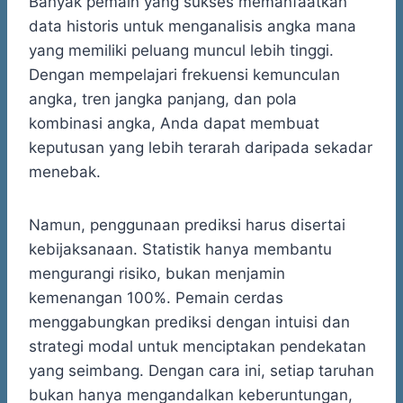
Banyak pemain yang sukses memanfaatkan
data historis untuk menganalisis angka mana
yang memiliki peluang muncul lebih tinggi.
Dengan mempelajari frekuensi kemunculan
angka, tren jangka panjang, dan pola
kombinasi angka, Anda dapat membuat
keputusan yang lebih terarah daripada sekadar
menebak.
Namun, penggunaan prediksi harus disertai
kebijaksanaan. Statistik hanya membantu
mengurangi risiko, bukan menjamin
kemenangan 100%. Pemain cerdas
menggabungkan prediksi dengan intuisi dan
strategi modal untuk menciptakan pendekatan
yang seimbang. Dengan cara ini, setiap taruhan
bukan hanya mengandalkan keberuntungan,