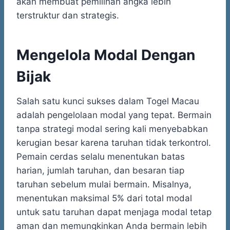
akan membuat pemilihan angka lebih
terstruktur dan strategis.
Mengelola Modal Dengan
Bijak
Salah satu kunci sukses dalam Togel Macau
adalah pengelolaan modal yang tepat. Bermain
tanpa strategi modal sering kali menyebabkan
kerugian besar karena taruhan tidak terkontrol.
Pemain cerdas selalu menentukan batas
harian, jumlah taruhan, dan besaran tiap
taruhan sebelum mulai bermain. Misalnya,
menentukan maksimal 5% dari total modal
untuk satu taruhan dapat menjaga modal tetap
aman dan memungkinkan Anda bermain lebih