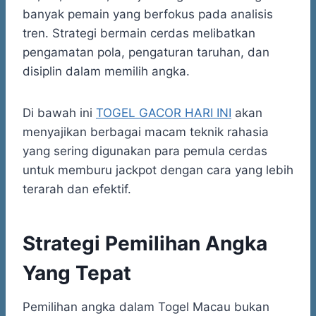
banyak pemain yang berfokus pada analisis
tren. Strategi bermain cerdas melibatkan
pengamatan pola, pengaturan taruhan, dan
disiplin dalam memilih angka.
Di bawah ini
TOGEL GACOR HARI INI
akan
menyajikan berbagai macam teknik rahasia
yang sering digunakan para pemula cerdas
untuk memburu jackpot dengan cara yang lebih
terarah dan efektif.
Strategi Pemilihan Angka
Yang Tepat
Pemilihan angka dalam Togel Macau bukan