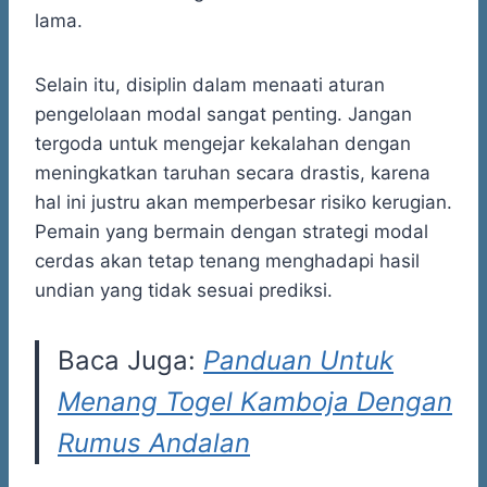
lama.
Selain itu, disiplin dalam menaati aturan
pengelolaan modal sangat penting. Jangan
tergoda untuk mengejar kekalahan dengan
meningkatkan taruhan secara drastis, karena
hal ini justru akan memperbesar risiko kerugian.
Pemain yang bermain dengan strategi modal
cerdas akan tetap tenang menghadapi hasil
undian yang tidak sesuai prediksi.
Baca Juga:
Panduan Untuk
Menang Togel Kamboja Dengan
Rumus Andalan