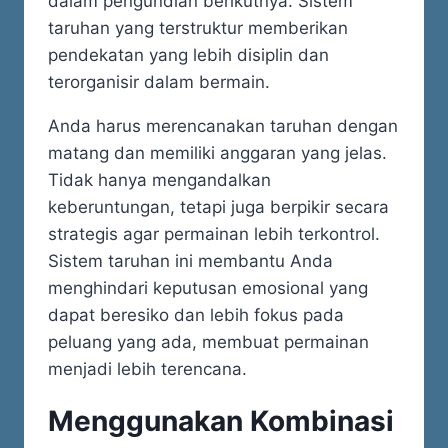
dalam pengundian berikutnya. Sistem
taruhan yang terstruktur memberikan
pendekatan yang lebih disiplin dan
terorganisir dalam bermain.
Anda harus merencanakan taruhan dengan
matang dan memiliki anggaran yang jelas.
Tidak hanya mengandalkan
keberuntungan, tetapi juga berpikir secara
strategis agar permainan lebih terkontrol.
Sistem taruhan ini membantu Anda
menghindari keputusan emosional yang
dapat beresiko dan lebih fokus pada
peluang yang ada, membuat permainan
menjadi lebih terencana.
Menggunakan Kombinasi