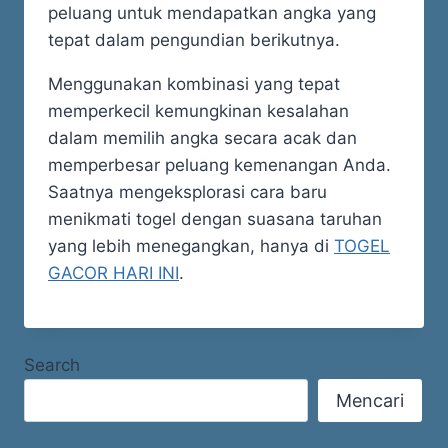
peluang untuk mendapatkan angka yang
tepat dalam pengundian berikutnya.
Menggunakan kombinasi yang tepat
memperkecil kemungkinan kesalahan
dalam memilih angka secara acak dan
memperbesar peluang kemenangan Anda.
Saatnya mengeksplorasi cara baru
menikmati togel dengan suasana taruhan
yang lebih menegangkan, hanya di
TOGEL
GACOR HARI INI
.
Search
Mencari