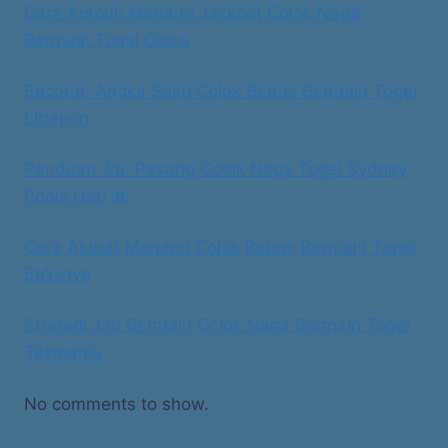
Cara Ampuh Menang Jackpot Colok Naga
Bermain Togel China
Bocoran Angka Sakti Colok Bebas Bermain Togel
Libanon
Panduan Jitu Pasang Colok Naga Togel Sydney
Pools Hari Ini
Cara Akurat Menang Colok Bebas Bermain Togel
Bullseye
Strategi Jitu Bermain Colok Naga Bermain Togel
Tasmania
No comments to show.