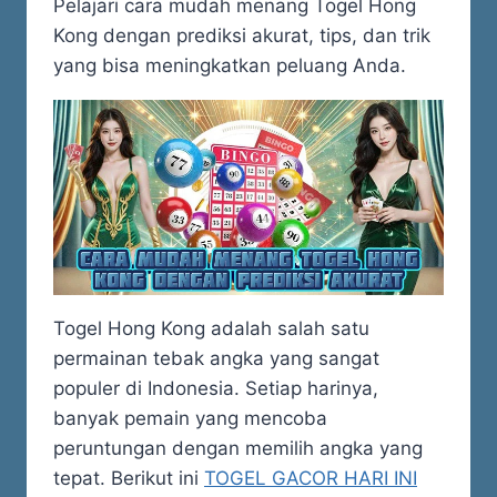
Pelajari cara mudah menang Togel Hong
Kong dengan prediksi akurat, tips, dan trik
yang bisa meningkatkan peluang Anda.
Togel Hong Kong adalah salah satu
permainan tebak angka yang sangat
populer di Indonesia. Setiap harinya,
banyak pemain yang mencoba
peruntungan dengan memilih angka yang
tepat. Berikut ini
TOGEL GACOR HARI INI