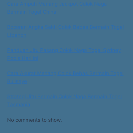
Cara Ampuh Menang Jackpot Colok Naga
Bermain Togel China
Bocoran Angka Sakti Colok Bebas Bermain Togel
Libanon
Panduan Jitu Pasang Colok Naga Togel Sydney
Pools Hari Ini
Cara Akurat Menang Colok Bebas Bermain Togel
Bullseye
Strategi Jitu Bermain Colok Naga Bermain Togel
Tasmania
No comments to show.