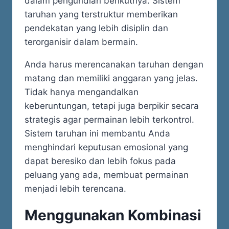
dalam pengundian berikutnya. Sistem
taruhan yang terstruktur memberikan
pendekatan yang lebih disiplin dan
terorganisir dalam bermain.
Anda harus merencanakan taruhan dengan
matang dan memiliki anggaran yang jelas.
Tidak hanya mengandalkan
keberuntungan, tetapi juga berpikir secara
strategis agar permainan lebih terkontrol.
Sistem taruhan ini membantu Anda
menghindari keputusan emosional yang
dapat beresiko dan lebih fokus pada
peluang yang ada, membuat permainan
menjadi lebih terencana.
Menggunakan Kombinasi