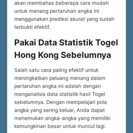
akan membahas beberapa cara mudah
untuk menang pertaruhan angka ini
menggunakan prediksi akurat yang sudah
terbukti efektif.
Pakai Data Statistik Togel
Hong Kong Sebelumnya
Salah satu cara paling efektif untuk
meningkatkan peluang menang dalam
pertaruhan angka ini adalah dengan
menganalisis data statistik hasil Togel
sebelumnya. Dengan mempelajari pola
angka yang sering keluar, Anda dapat
menemukan angka-angka yang memiliki
kemungkinan besar untuk muncul lagi.