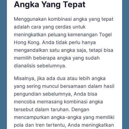
Angka Yang Tepat
Menggunakan kombinasi angka yang tepat
adalah cara yang cerdas untuk
meningkatkan peluang kemenangan Togel
Hong Kong. Anda tidak perlu hanya
mengandalkan satu angka saja, tetapi bisa
memilih beberapa angka yang sudah
dianalisis sebelumnya.
Misalnya, jika ada dua atau lebih angka
yang sering muncul bersamaan dalam hasil
pengundian sebelumnya, Anda bisa
mencoba memasang kombinasi angka
tersebut dalam taruhan. Dengan
mencampurkan angka-angka yang memiliki
pola dan tren tertentu, Anda meningkatkan